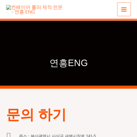
콘
텐
츠
로
건
너
뛰
연흥ENG
기
문의 하기
주소 : 부산광역시 사상구 새벽시장로 141-5