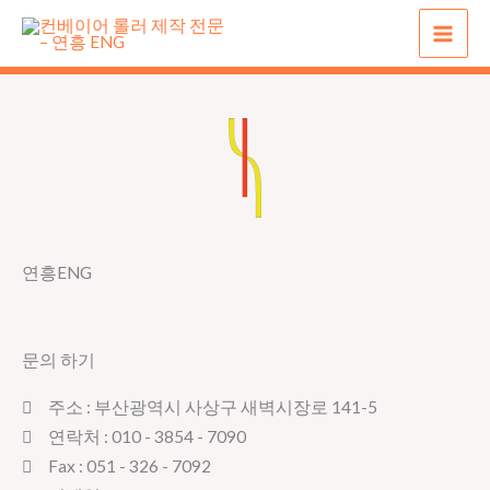
콘
텐
츠
로
건
너
뛰
기
연흥ENG
문의 하기
주소 : 부산광역시 사상구 새벽시장로 141-5
연락처 : 010 - 3854 - 7090
Fax : 051 - 326 - 7092