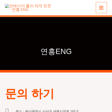
콘
텐
츠
로
건
너
뛰
연흥ENG
기
문의 하기
주소 : 부산광역시 사상구 새벽시장로 141-5