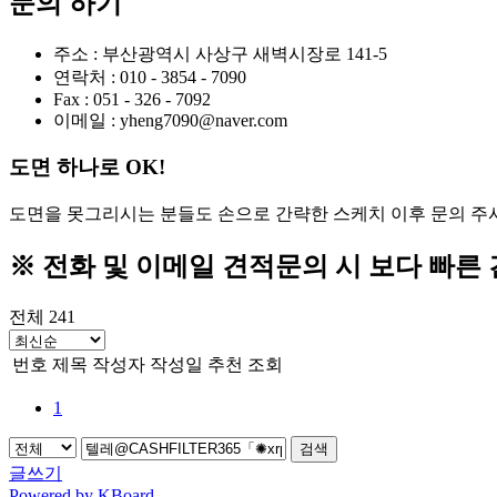
문의 하기
주소 : 부산광역시 사상구 새벽시장로 141-5
연락처 : 010 - 3854 - 7090
Fax : 051 - 326 - 7092
이메일 : yheng7090@naver.com
도면 하나로 OK!
도면을 못그리시는 분들도 손으로 간략한 스케치 이후 문의 
※ 전화 및 이메일 견적문의 시 보다 빠른
전체 241
번호
제목
작성자
작성일
추천
조회
1
검색
글쓰기
Powered by KBoard