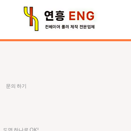
콘
텐
츠
로
건
너
뛰
기
문의 하기
도면 하나로 OK!