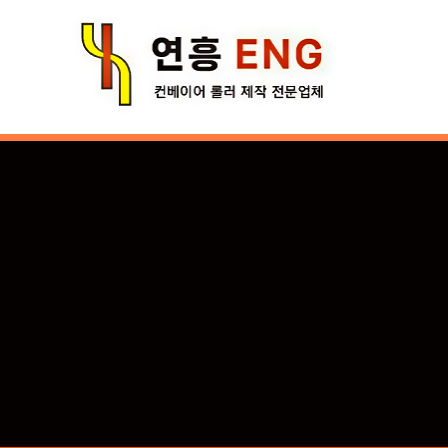
콘
텐
츠
로
건
너
뛰
기