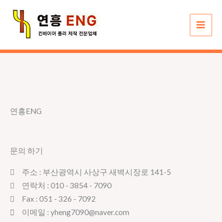
콘
텐
츠
로
건
너
뛰
기
연흥ENG
문의 하기
주소 : 부산광역시 사상구 새벽시장로 141-5
연락처 : 010 - 3854 - 7090
Fax : 051 - 326 - 7092
이메일 : yheng7090@naver.com