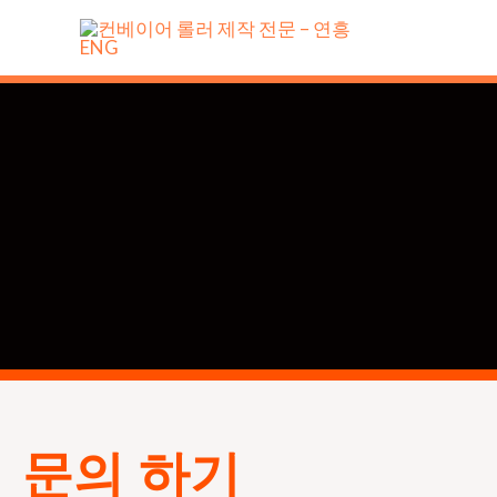
콘
텐
츠
로
건
너
뛰
기
문의 하기