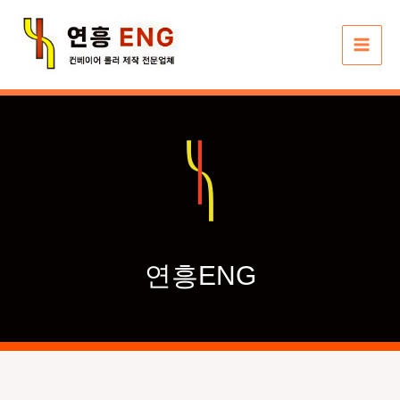
콘
텐
츠
로
건
너
뛰
기
연흥ENG