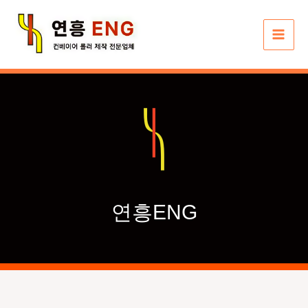
콘
텐
츠
로
건
너
뛰
기
연흥ENG