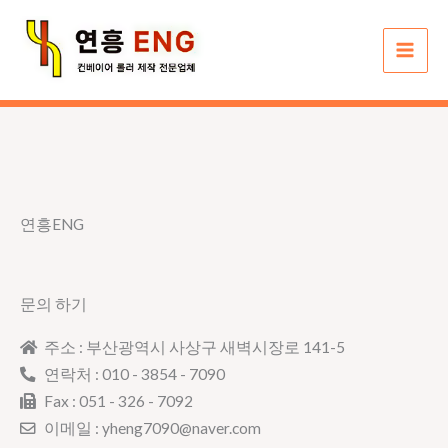
콘
텐
츠
로
건
너
뛰
기
연흥ENG
문의 하기
주소 : 부산광역시 사상구 새벽시장로 141-5
연락처 : 010 - 3854 - 7090
Fax : 051 - 326 - 7092
이메일 : yheng7090@naver.com